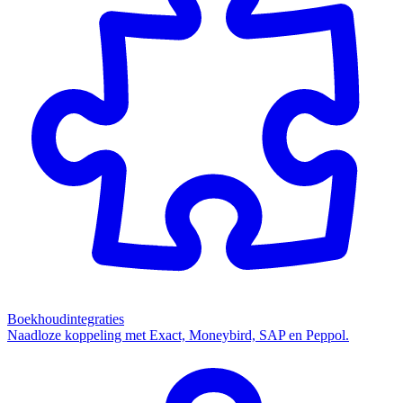
Boekhoudintegraties
Naadloze koppeling met Exact, Moneybird, SAP en Peppol.