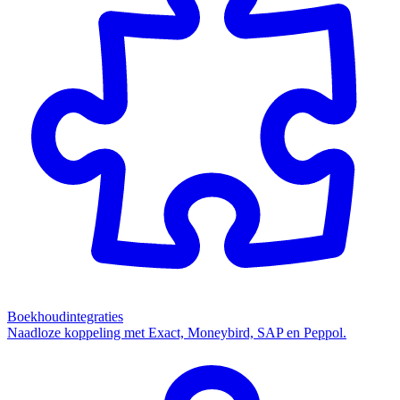
Boekhoudintegraties
Naadloze koppeling met Exact, Moneybird, SAP en Peppol.