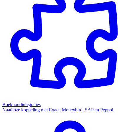
Boekhoudintegraties
Naadloze koppeling met Exact, Moneybird, SAP en Peppol.