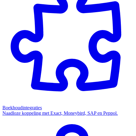
Boekhoudintegraties
Naadloze koppeling met Exact, Moneybird, SAP en Peppol.