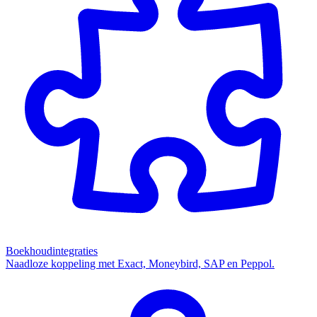
Boekhoudintegraties
Naadloze koppeling met Exact, Moneybird, SAP en Peppol.