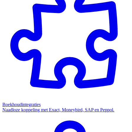
Boekhoudintegraties
Naadloze koppeling met Exact, Moneybird, SAP en Peppol.